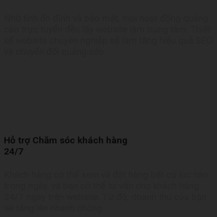
Nhờ tính ổn định và bảo mật, mọi hoạt động quảng
cáo trực tuyến đều lấy website làm trung tâm. Thiết
kế website chuyên nghiệp sẽ làm tăng hiệu quả SEO
và chuyển đổi quảng cáo
Hỗ trợ Chăm sóc khách hàng
24/7
Khách hàng có thể xem và đặt hàng bất cứ lúc nào
trong ngày, và bạn có thể tư vấn cho khách hàng
24/7 ngay trên website. Từ đó, doanh thu của bạn
sẽ tăng lên nhanh chóng