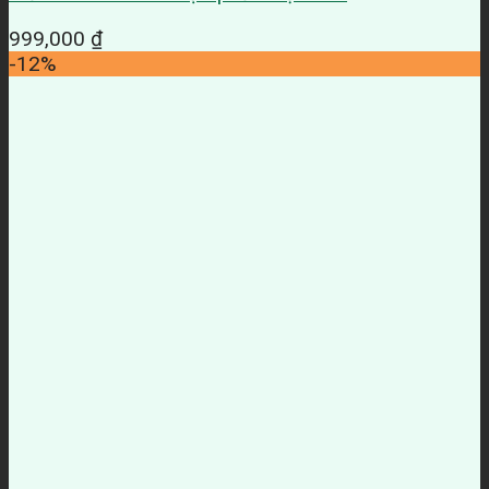
999,000
₫
-12%