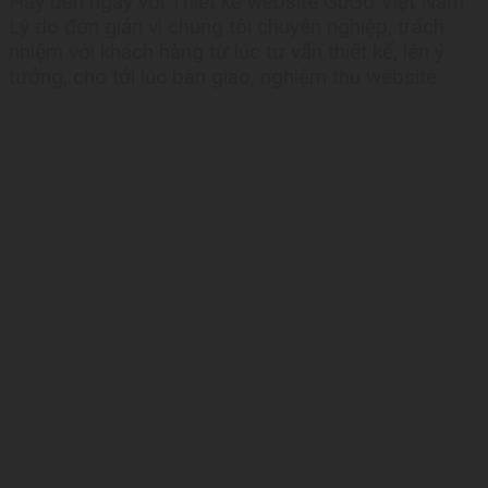
Hãy đến ngay với Thiết kế website GuGo Việt Nam
Lý do đơn giản vì chúng tôi chuyên nghiệp, trách
nhiệm với khách hàng từ lúc tư vấn thiết kế, lên ý
tưởng, cho tới lúc bàn giao, nghiệm thu website.