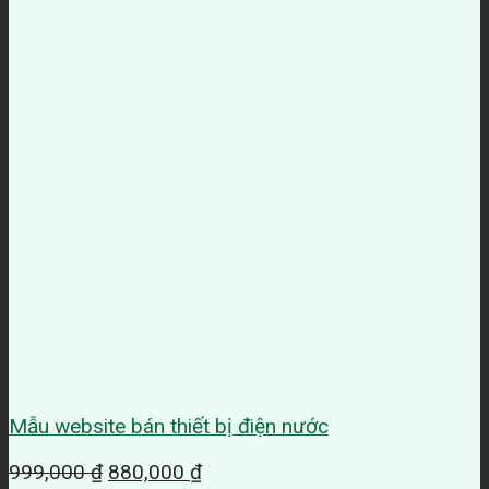
Mẫu website bán thiết bị điện nước
Giá
Giá
999,000
₫
880,000
₫