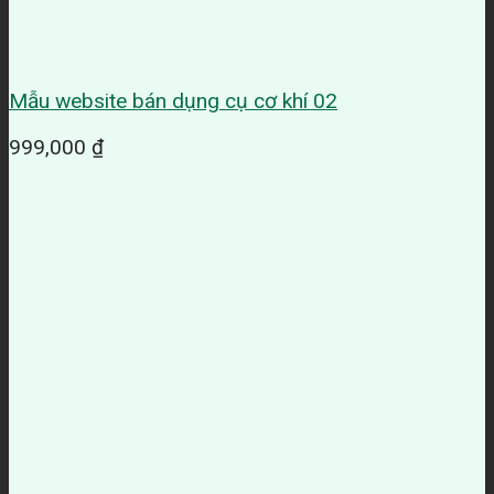
Mẫu website bán dụng cụ cơ khí 02
999,000
₫