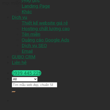
Giáo dục
mọi miền đất nước
Landing Page
Khác
Dịch vụ
Thiết kế website giá rẻ
Hosting chất lượng cao
Tên miền
Quảng cáo Google Ads
Dịch vụ SEO
Email
GUBO CRM
Liên hệ
0939 445 228
Tìm
kiếm: