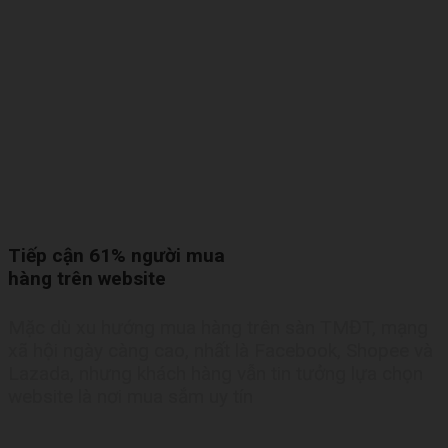
Tiếp cận 61% người mua
hàng trên website
Mặc dù xu hướng mua hàng trên sàn TMĐT, mạng
xã hội ngày càng cao, nhất là Facebook, Shopee và
Lazada, nhưng khách hàng vẫn tin tưởng lựa chọn
website là nơi mua sắm uy tín