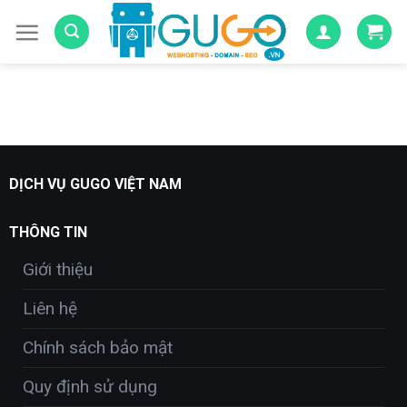
Skip
to
content
DỊCH VỤ GUGO VIỆT NAM
THÔNG TIN
Giới thiệu
Liên hệ
Chính sách bảo mật
Quy định sử dụng