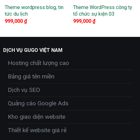
Theme wordpress blog, tin
Theme WordPress công ty
tức du lịch
tổ chức sự kiện 03
999,000
₫
999,000
₫
DỊCH VỤ GUGO VIỆT NAM
Hosting chất lượng cao
Bảng giá tên miền
Dịch vụ SEO
Quảng cáo Google Ads
Kho giao diện website
Thiết kế website giá rẻ