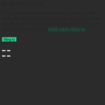
địa chỉ email của bạn.
Thông tin cá nhân của bạn sẽ được sử dụng để
tăng trải nghiệm sử dụng website, quản lý truy cập
vào tài khoản của bạn, và cho các mục đích cụ thể
khác được mô tả trong
chính sách riêng tư
.
Đăng ký