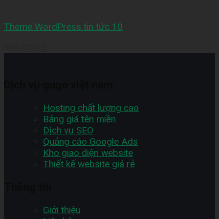
Theme WordPress tin tức 10
999,000
₫
Dịch vụ gugo việt nam
Hosting chất lượng cao
Bảng giá tên miền
Dịch vụ SEO
Quảng cáo Google Ads
Kho giao diện website
Thiết kế website giá rẻ
Thông tin
Giới thiệu