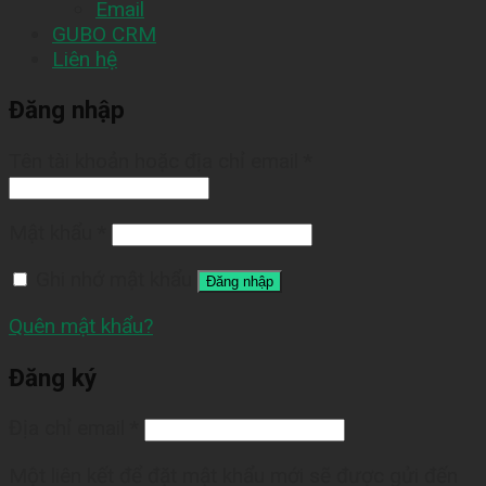
Email
GUBO CRM
Liên hệ
Đăng nhập
Tên tài khoản hoặc địa chỉ email
*
Mật khẩu
*
Ghi nhớ mật khẩu
Đăng nhập
Quên mật khẩu?
Đăng ký
Địa chỉ email
*
Một liên kết để đặt mật khẩu mới sẽ được gửi đến