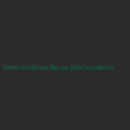
Theme WordPress đào tạo, khóa học mẫu tóc
999,000
₫