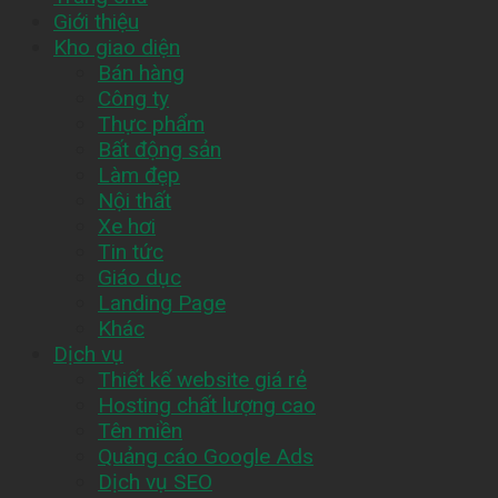
Giới thiệu
Kho giao diện
Bán hàng
Công ty
Thực phẩm
Bất động sản
Làm đẹp
Nội thất
Xe hơi
Tin tức
Giáo dục
Landing Page
Khác
Dịch vụ
Thiết kế website giá rẻ
Hosting chất lượng cao
Tên miền
Quảng cáo Google Ads
Dịch vụ SEO