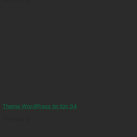
999,000
₫
Theme WordPress tin tức 04
999,000
₫