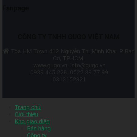
Fanpage
CÔNG TY TNHH GUGO VIỆT NAM
Tòa HM Town 412 Nguyễn Thị Minh Khai, P. Bàn
Cờ, TPHCM.
www.gugo.vn
info@gugo.vn
0939 445 228
0522 39 77 99
0313152321
Trang chủ
Giới thiệu
Kho giao diện
Bán hàng
Công ty