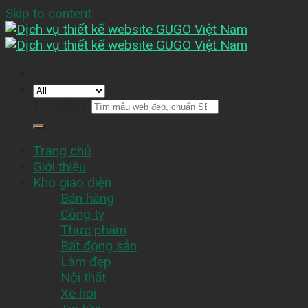
Skip to content
Tìm kiếm:
Trang chủ
Giới thiệu
Kho giao diện
Bán hàng
Công ty
Thực phẩm
Bất động sản
Làm đẹp
Nội thất
Xe hơi