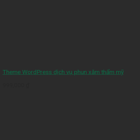
Theme WordPress dịch vụ phun xăm thẩm mỹ
999,000
₫