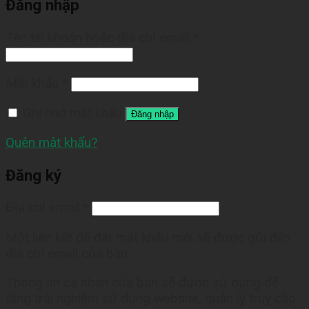
Đăng nhập
Tên tài khoản hoặc địa chỉ email
*
Mật khẩu
*
Ghi nhớ mật khẩu
Đăng nhập
Quên mật khẩu?
Đăng ký
Địa chỉ email
*
Một liên kết để đặt mật khẩu mới sẽ được gửi đến
địa chỉ email của bạn.
Thông tin cá nhân của bạn sẽ được sử dụng để
tăng trải nghiệm sử dụng website, quản lý truy cập