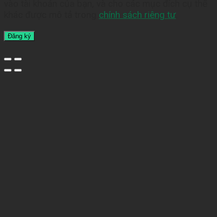
vào tài khoản của bạn, và cho các mục đích cụ thể
khác được mô tả trong
chính sách riêng tư
.
Đăng ký