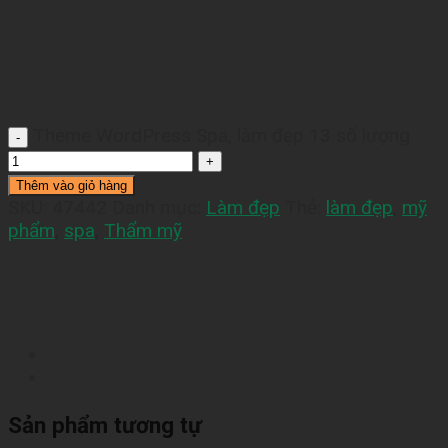
Theme WordPress Spa, làm đẹp 13 số lượng
Thêm vào giỏ hàng
SKU:
47442
Danh mục:
Làm đẹp
Thẻ:
làm đẹp
,
mỹ
phẩm
,
spa
,
Thẩm mỹ
Sản phẩm tương tự