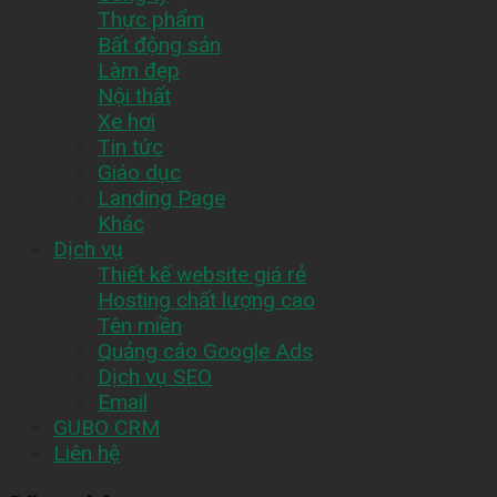
Thực phẩm
Bất động sản
Làm đẹp
Nội thất
Xe hơi
Tin tức
Giáo dục
Landing Page
Khác
Dịch vụ
Thiết kế website giá rẻ
Hosting chất lượng cao
Tên miền
Quảng cáo Google Ads
Dịch vụ SEO
Email
GUBO CRM
Liên hệ