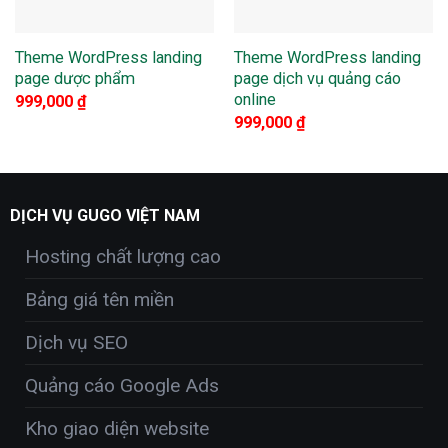
Theme WordPress landing
Theme WordPress landing
page dược phẩm
page dịch vụ quảng cáo
online
999,000
₫
999,000
₫
DỊCH VỤ GUGO VIỆT NAM
Hosting chất lượng cao
Bảng giá tên miền
Dịch vụ SEO
Quảng cáo Google Ads
Kho giao diện website