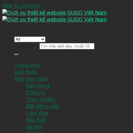
Skip to content
Tìm kiếm:
Trang chủ
Giới thiệu
Kho giao diện
Bán hàng
Công ty
Thực phẩm
Bất động sản
Làm đẹp
Nội thất
Xe hơi