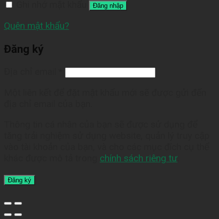
Ghi nhớ mật khẩu
Đăng nhập
Quên mật khẩu?
Đăng ký
Địa chỉ email
*
Một liên kết để đặt mật khẩu mới sẽ được gửi đến
địa chỉ email của bạn.
Thông tin cá nhân của bạn sẽ được sử dụng để
tăng trải nghiệm sử dụng website, quản lý truy cập
vào tài khoản của bạn, và cho các mục đích cụ thể
khác được mô tả trong
chính sách riêng tư
.
Đăng ký