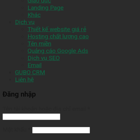
Giáo dục
Landing Page
Khác
Dịch vụ
Thiết kế website giá rẻ
Hosting chất lượng cao
Tên miền
Quảng cáo Google Ads
Dịch vụ SEO
Email
GUBO CRM
Liên hệ
Đăng nhập
Tên tài khoản hoặc địa chỉ email
*
Mật khẩu
*