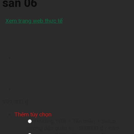
sản 06
Xem trang web thực tế
999,000
₫
Thêm tùy chọn
Hosting 1GB + Tên miền + Setup,
hướng dẫn quản trị
1500000 ₫
/ năm