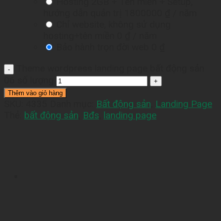
Hosting 2GB + Tên miền + Setup,
hướng dẫn quản trị
1800000 ₫
/ năm
Chỉ website, không sử dụng
hosting+tên miền
0 ₫
/ năm
Bảo hành trọn đời web
0 ₫
Theme wordpress landing page bất động sản
06 số lượng
Thêm vào giỏ hàng
SKU:
4335
Danh mục:
Bất động sản
,
Landing Page
Thẻ:
bất động sản
,
Bđs
,
landing page