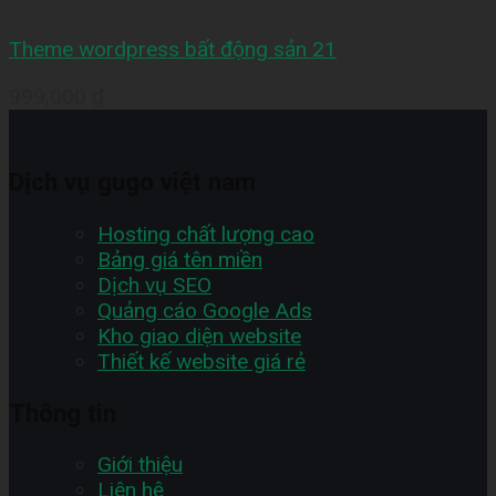
Theme wordpress bất động sản 21
999,000
₫
Dịch vụ gugo việt nam
Hosting chất lượng cao
Bảng giá tên miền
Dịch vụ SEO
Quảng cáo Google Ads
Kho giao diện website
Thiết kế website giá rẻ
Thông tin
Giới thiệu
Liên hệ