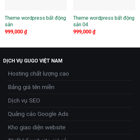
Theme wordpress bất động
Theme wordpress bất động
sản
sản 04
999,000
₫
999,000
₫
DỊCH VỤ GUGO VIỆT NAM
Hosting chất lượng cao
Bảng giá tên miền
Dịch vụ SEO
Quảng cáo Google Ads
Kho giao diện website