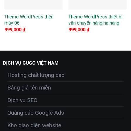
Theme WordPress điện
Theme WordPress thiết bị
máy 06
vận chuyển nâng hạ hàng
999,000
₫
999,000
₫
DỊCH VỤ GUGO VIỆT NAM
Hosting chất lượng cao
Bảng giá tên miền
Dịch vụ SEO
Quảng cáo Google Ads
Kho giao diện website