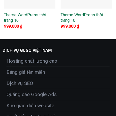
Theme WordPress thời
Theme WordPress thời
trang 16
trang 10
999,000
₫
999,000
₫
DỊCH VỤ GUGO VIỆT NAM
Hosting chất lượng cao
Bảng giá tên miền
Dịch vụ SEO
Quảng cáo Google Ads
Kho giao diện website