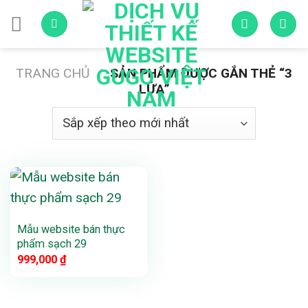
Skip
to
content
TRANG CHỦ
/
SẢN PHẨM ĐƯỢC GẮN THẺ “3
LỬA”
Mẫu website bán thực
phẩm sạch 29
999,000
₫