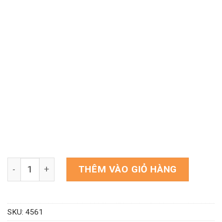
Theme WordPress tượng phật, điêu khắc số lượng
THÊM VÀO GIỎ HÀNG
SKU:
4561