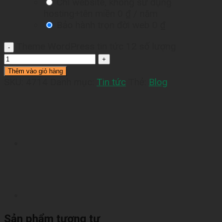
Chỉ website, không sử dụng
hosting+tên miền
0 ₫
/ năm
Bảo hành trọn đời web
0 ₫
Theme WordPress tin tức 12 số lượng
Thêm vào giỏ hàng
SKU:
4714
Danh mục:
Tin tức
Thẻ:
Blog
Sản phẩm tương tự