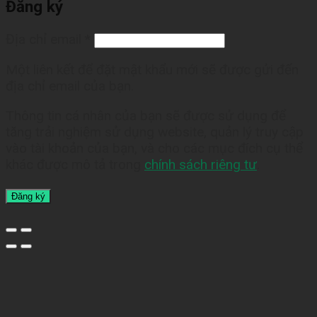
Đăng ký
Địa chỉ email
*
Một liên kết để đặt mật khẩu mới sẽ được gửi đến
địa chỉ email của bạn.
Thông tin cá nhân của bạn sẽ được sử dụng để
tăng trải nghiệm sử dụng website, quản lý truy cập
vào tài khoản của bạn, và cho các mục đích cụ thể
khác được mô tả trong
chính sách riêng tư
.
Đăng ký