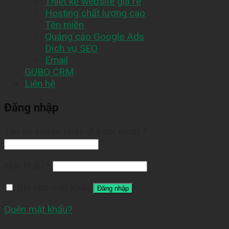
Thiết kế website giá rẻ
Hosting chất lượng cao
Tên miền
Quảng cáo Google Ads
Dịch vụ SEO
Email
GUBO CRM
Liên hệ
Đăng nhập
Tên tài khoản hoặc địa chỉ email
*
Mật khẩu
*
Ghi nhớ mật khẩu
Đăng nhập
Quên mật khẩu?