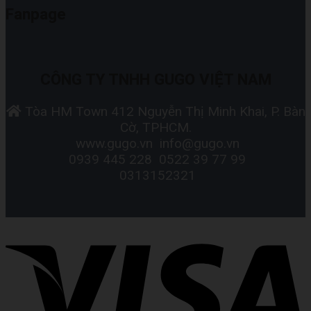
Fanpage
CÔNG TY TNHH GUGO VIỆT NAM
Tòa HM Town 412 Nguyễn Thị Minh Khai, P. Bàn
Cờ, TPHCM.
www.gugo.vn
info@gugo.vn
0939 445 228
0522 39 77 99
0313152321