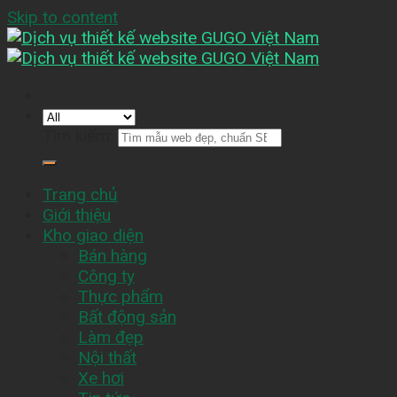
Skip to content
Tìm kiếm:
Trang chủ
Giới thiệu
Kho giao diện
Bán hàng
Công ty
Thực phẩm
Bất động sản
Làm đẹp
Nội thất
Xe hơi