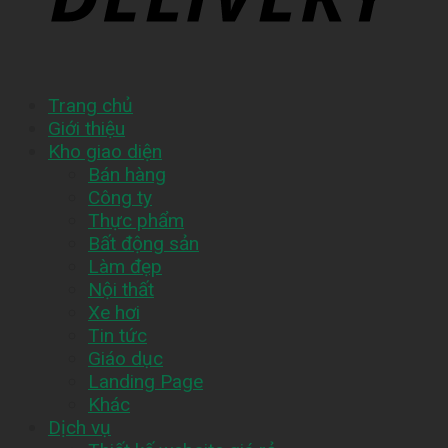
Trang chủ
Giới thiệu
Kho giao diện
Bán hàng
Công ty
Thực phẩm
Bất động sản
Làm đẹp
Nội thất
Xe hơi
Tin tức
Giáo dục
Landing Page
Khác
Dịch vụ