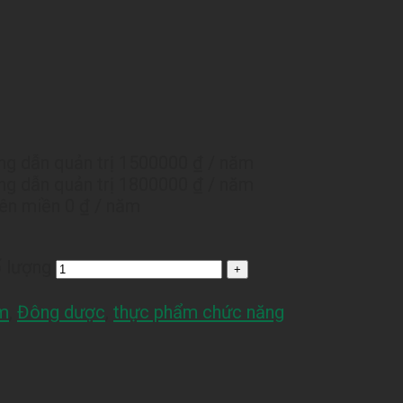
g dẫn quản trị
1500000 ₫
/ năm
g dẫn quản trị
1800000 ₫
/ năm
tên miền
0 ₫
/ năm
 lượng
m
,
Đông dược
,
thực phẩm chức năng