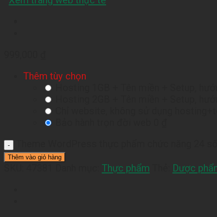
Xem trang web thực tế
999,000
₫
Thêm tùy chọn
Hosting 1GB + Tên miền + Setup, hướn
Hosting 2GB + Tên miền + Setup, hướn
Chỉ website, không sử dụng hosting+
Bảo hành trọn đời web
0 ₫
Theme WordPress thực phẩm chức năng 24 số
Thêm vào giỏ hàng
SKU:
47381
Danh mục:
Thực phẩm
Thẻ:
Dược phẩ