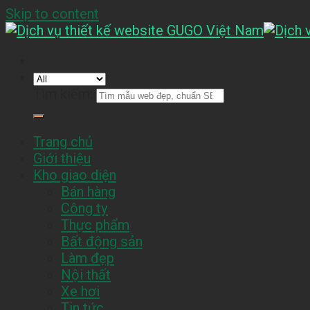
Skip to content
Tìm kiếm:
Trang chủ
Giới thiệu
Kho giao diện
Bán hàng
Công ty
Thực phẩm
Bất động sản
Làm đẹp
Nội thất
Xe hơi
Tin tức