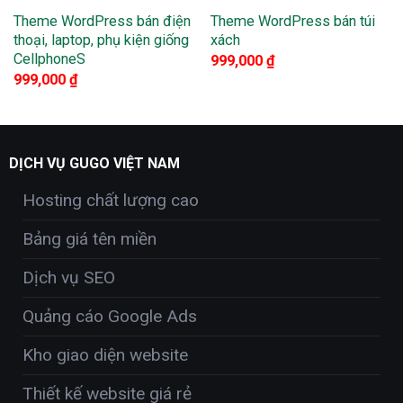
Theme WordPress bán điện
Theme WordPress bán túi
thoại, laptop, phụ kiện giống
xách
CellphoneS
999,000
₫
999,000
₫
DỊCH VỤ GUGO VIỆT NAM
Hosting chất lượng cao
Bảng giá tên miền
Dịch vụ SEO
Quảng cáo Google Ads
Kho giao diện website
Thiết kế website giá rẻ