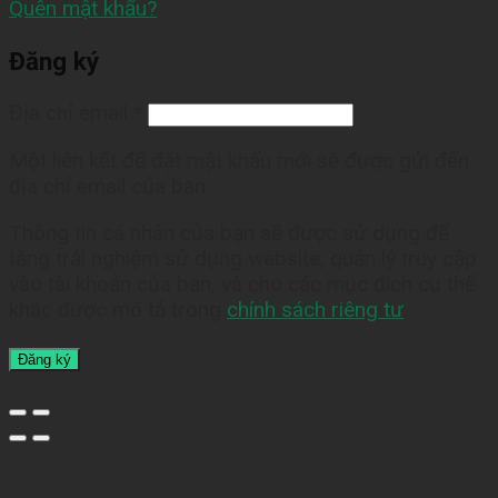
Quên mật khẩu?
Đăng ký
Địa chỉ email
*
Một liên kết để đặt mật khẩu mới sẽ được gửi đến
địa chỉ email của bạn.
Thông tin cá nhân của bạn sẽ được sử dụng để
tăng trải nghiệm sử dụng website, quản lý truy cập
vào tài khoản của bạn, và cho các mục đích cụ thể
khác được mô tả trong
chính sách riêng tư
.
Đăng ký