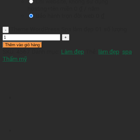
Chỉ website, không sử dụng
hosting+tên miền
0 ₫
/ năm
Bảo hành trọn đời web
0 ₫
Theme WordPress Spa làm đẹp 01 số lượng
Thêm vào giỏ hàng
SKU:
4567
Danh mục:
Làm đẹp
Thẻ:
làm đẹp
,
spa
,
Thẩm mỹ