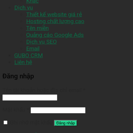
Khác
Dịch vụ
Thiết kế website giá rẻ
Hosting chất lượng cao
Tên miền
Quảng cáo Google Ads
Dịch vụ SEO
Email
GUBO CRM
Liên hệ
Đăng nhập
Tên tài khoản hoặc địa chỉ email
*
Mật khẩu
*
Ghi nhớ mật khẩu
Đăng nhập