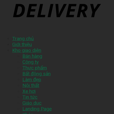
Trang chủ
Giới thiệu
Kho giao diện
Bán hàng
Công ty
Thực phẩm
Bất động sản
Làm đẹp
Nội thất
Xe hơi
Tin tức
Giáo dục
Landing Page