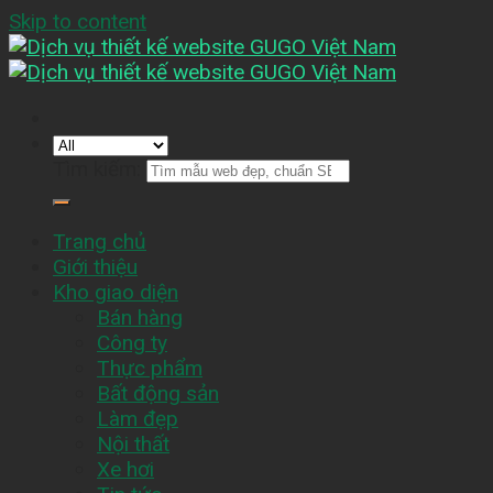
Skip to content
Tìm kiếm:
Trang chủ
Giới thiệu
Kho giao diện
Bán hàng
Công ty
Thực phẩm
Bất động sản
Làm đẹp
Nội thất
Xe hơi