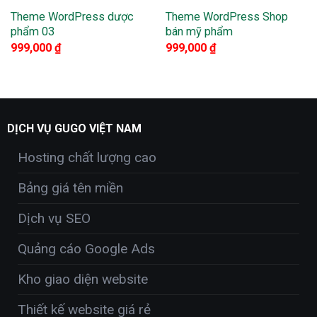
Theme WordPress dược
Theme WordPress Shop
phẩm 03
bán mỹ phẩm
999,000
₫
999,000
₫
DỊCH VỤ GUGO VIỆT NAM
Hosting chất lượng cao
Bảng giá tên miền
Dịch vụ SEO
Quảng cáo Google Ads
Kho giao diện website
Thiết kế website giá rẻ