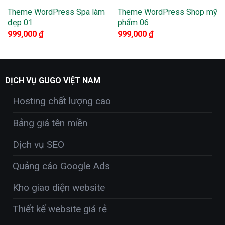
Theme WordPress Spa làm
Theme WordPress Shop mỹ
đẹp 01
phẩm 06
999,000
₫
999,000
₫
DỊCH VỤ GUGO VIỆT NAM
Hosting chất lượng cao
Bảng giá tên miền
Dịch vụ SEO
Quảng cáo Google Ads
Kho giao diện website
Thiết kế website giá rẻ