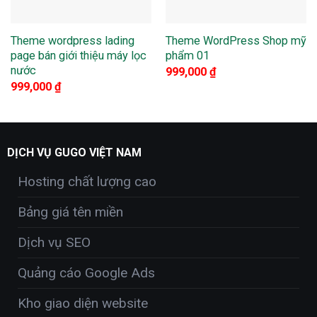
Theme wordpress lading
Theme WordPress Shop mỹ
page bán giới thiệu máy lọc
phẩm 01
nước
999,000
₫
999,000
₫
DỊCH VỤ GUGO VIỆT NAM
Hosting chất lượng cao
Bảng giá tên miền
Dịch vụ SEO
Quảng cáo Google Ads
Kho giao diện website