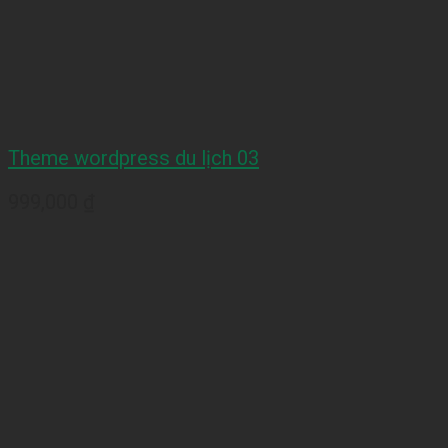
Theme wordpress du lịch 03
999,000
₫