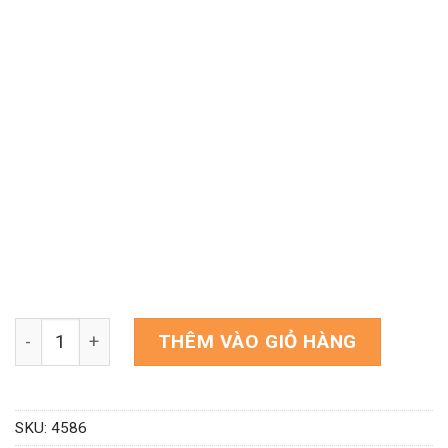
Theme WordPress hợp tác xã nông sản, rau sạch số l
THÊM VÀO GIỎ HÀNG
SKU:
4586