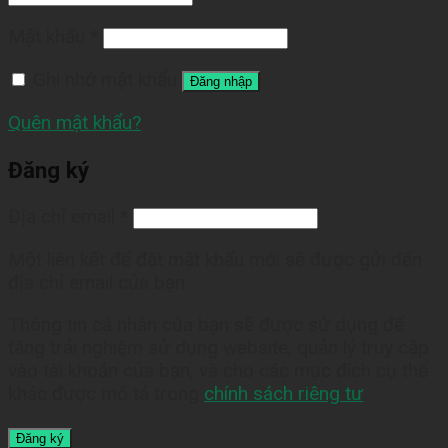
Mật khẩu
*
Ghi nhớ mật khẩu
Đăng nhập
Quên mật khẩu?
Đăng ký
Địa chỉ email
*
Một liên kết để đặt mật khẩu mới sẽ được gửi đến
địa chỉ email của bạn.
Thông tin cá nhân của bạn sẽ được sử dụng để
tăng trải nghiệm sử dụng website, quản lý truy cập
vào tài khoản của bạn, và cho các mục đích cụ thể
khác được mô tả trong
chính sách riêng tư
.
Đăng ký