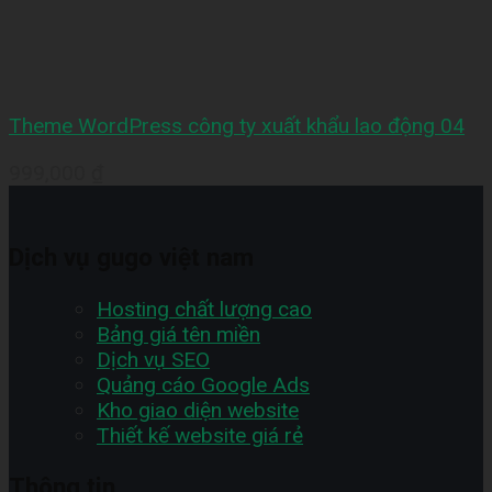
Theme WordPress công ty xuất khẩu lao động 04
999,000
₫
Dịch vụ gugo việt nam
Hosting chất lượng cao
Bảng giá tên miền
Dịch vụ SEO
Quảng cáo Google Ads
Kho giao diện website
Thiết kế website giá rẻ
Thông tin