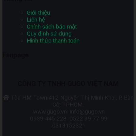
Giới thiệu
Liên hệ
Chính sách bảo mật
Quy định sử dụng
Hình thức thanh toán
Fanpage
CÔNG TY TNHH GUGO VIỆT NAM
Tòa HM Town 412 Nguyễn Thị Minh Khai, P. Bàn
Cờ, TPHCM.
www.gugo.vn
info@gugo.vn
0939 445 228
0522 39 77 99
0313152321