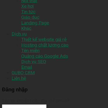
Nội thất
Xe hơi
Tin tức
Giáo dục
Landing Page
Khác
Dịch vụ
Thiết kế website giá rẻ
Hosting chất lượng cao
Tên miền
Quảng cáo Google Ads
Dịch vụ SEO
Email
GUBO CRM
Liên hệ
Đăng nhập
Tên tài khoản hoặc địa chỉ email
*