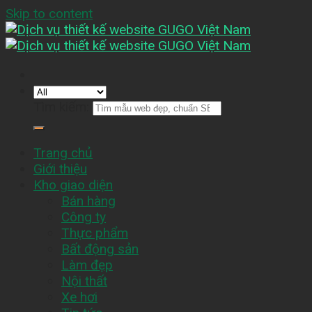
Skip to content
Tìm kiếm:
Trang chủ
Giới thiệu
Kho giao diện
Bán hàng
Công ty
Thực phẩm
Bất động sản
Làm đẹp
Nội thất
Xe hơi