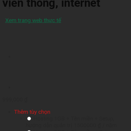
viễn thông, internet
Xem trang web thực tế
999,000
₫
Thêm tùy chọn
Hosting 1GB + Tên miền + Setup,
hướng dẫn quản trị
1500000 ₫
/ năm