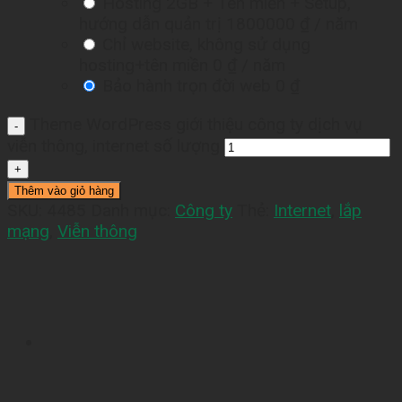
Hosting 2GB + Tên miền + Setup,
hướng dẫn quản trị
1800000 ₫
/ năm
Chỉ website, không sử dụng
hosting+tên miền
0 ₫
/ năm
Bảo hành trọn đời web
0 ₫
Theme WordPress giới thiệu công ty dịch vụ
viễn thông, internet số lượng
Thêm vào giỏ hàng
SKU:
4485
Danh mục:
Công ty
Thẻ:
Internet
,
lắp
mạng
,
Viễn thông