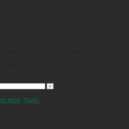
g dẫn quản trị
1500000 ₫
/ năm
g dẫn quản trị
1800000 ₫
/ năm
tên miền
0 ₫
/ năm
ức khỏe
,
Thuốc