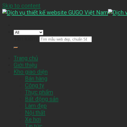
Skip to content
Tìm kiếm:
Trang chủ
Giới thiệu
Kho giao diện
Bán hàng
Công ty
Thực phẩm
Bất động sản
Làm đẹp
Nội thất
Xe hơi
Tin tức