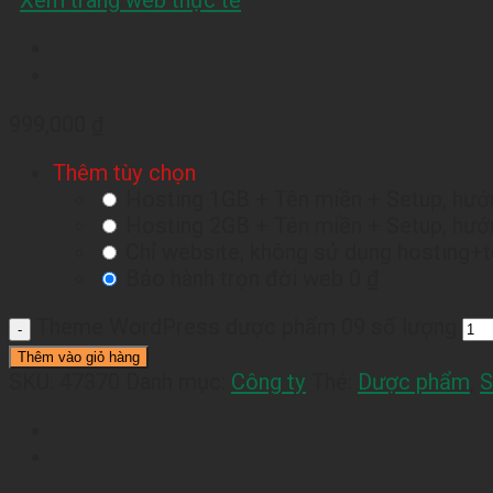
Xem trang web thực tế
999,000
₫
Thêm tùy chọn
Hosting 1GB + Tên miền + Setup, hướn
Hosting 2GB + Tên miền + Setup, hướn
Chỉ website, không sử dụng hosting+
Bảo hành trọn đời web
0 ₫
Theme WordPress dược phẩm 09 số lượng
Thêm vào giỏ hàng
SKU:
47370
Danh mục:
Công ty
Thẻ:
Dược phẩm
,
S