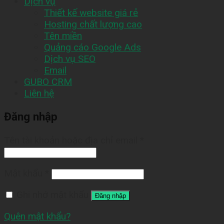
Dịch vụ
Thiết kế website giá rẻ
Hosting chất lượng cao
Tên miền
Quảng cáo Google Ads
Dịch vụ SEO
Email
GUBO CRM
Liên hệ
Đăng nhập
Tên tài khoản hoặc địa chỉ email
*
Mật khẩu
*
Ghi nhớ mật khẩu
Đăng nhập
Quên mật khẩu?