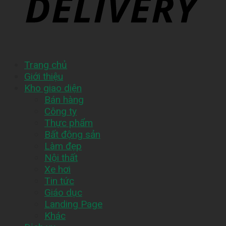
Trang chủ
Giới thiệu
Kho giao diện
Bán hàng
Công ty
Thực phẩm
Bất động sản
Làm đẹp
Nội thất
Xe hơi
Tin tức
Giáo dục
Landing Page
Khác