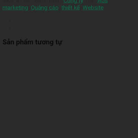
SKU:
47301
Danh mục:
Công ty
Thẻ:
Ads
,
marketing
,
Quảng cáo
,
thiết kế
,
Website
Sản phẩm tương tự