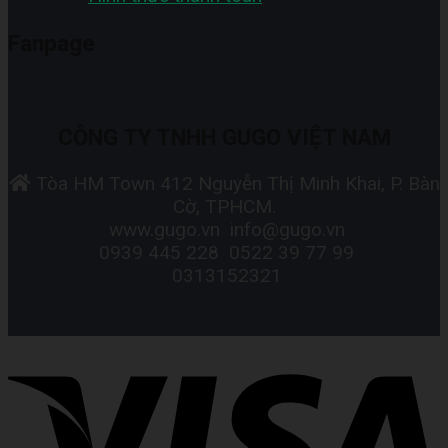
Fanpage
CÔNG TY TNHH GUGO VIỆT NAM
Tòa HM Town 412 Nguyễn Thị Minh Khai, P. Bàn
Cờ, TPHCM.
www.gugo.vn
info@gugo.vn
0939 445 228
0522 39 77 99
0313152321