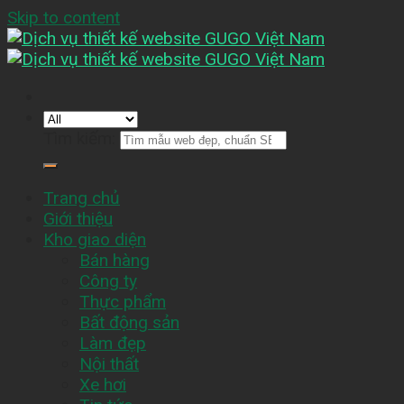
Skip to content
Tìm kiếm:
Trang chủ
Giới thiệu
Kho giao diện
Bán hàng
Công ty
Thực phẩm
Bất động sản
Làm đẹp
Nội thất
Xe hơi