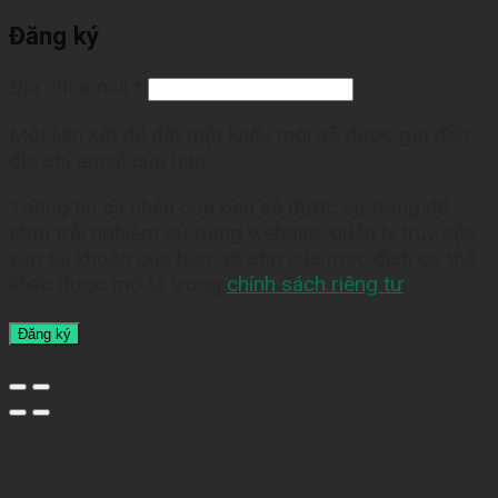
Đăng ký
Địa chỉ email
*
Một liên kết để đặt mật khẩu mới sẽ được gửi đến
địa chỉ email của bạn.
Thông tin cá nhân của bạn sẽ được sử dụng để
tăng trải nghiệm sử dụng website, quản lý truy cập
vào tài khoản của bạn, và cho các mục đích cụ thể
khác được mô tả trong
chính sách riêng tư
.
Đăng ký