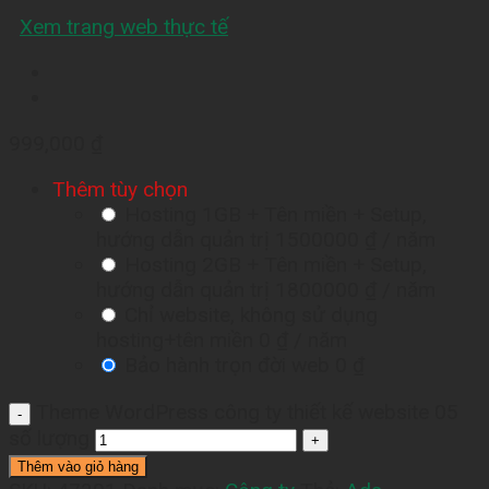
Xem trang web thực tế
999,000
₫
Thêm tùy chọn
Hosting 1GB + Tên miền + Setup,
hướng dẫn quản trị
1500000 ₫
/ năm
Hosting 2GB + Tên miền + Setup,
hướng dẫn quản trị
1800000 ₫
/ năm
Chỉ website, không sử dụng
hosting+tên miền
0 ₫
/ năm
Bảo hành trọn đời web
0 ₫
Theme WordPress công ty thiết kế website 05
số lượng
Thêm vào giỏ hàng