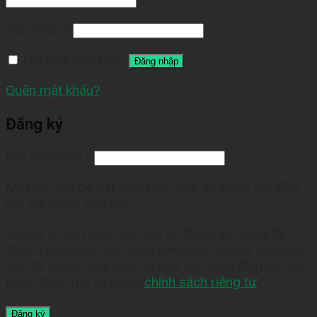
Mật khẩu
*
Ghi nhớ mật khẩu
Đăng nhập
Quên mật khẩu?
Đăng ký
Địa chỉ email
*
Một liên kết để đặt mật khẩu mới sẽ được gửi đến
địa chỉ email của bạn.
Thông tin cá nhân của bạn sẽ được sử dụng để
tăng trải nghiệm sử dụng website, quản lý truy cập
vào tài khoản của bạn, và cho các mục đích cụ thể
khác được mô tả trong
chính sách riêng tư
.
Đăng ký