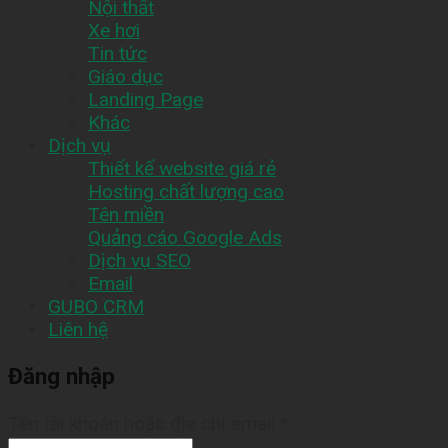
Nội thất
Xe hơi
Tin tức
Giáo dục
Landing Page
Khác
Dịch vụ
Thiết kế website giá rẻ
Hosting chất lượng cao
Tên miền
Quảng cáo Google Ads
Dịch vụ SEO
Email
GUBO CRM
Liên hệ
Đăng nhập
Tên tài khoản hoặc địa chỉ email
*