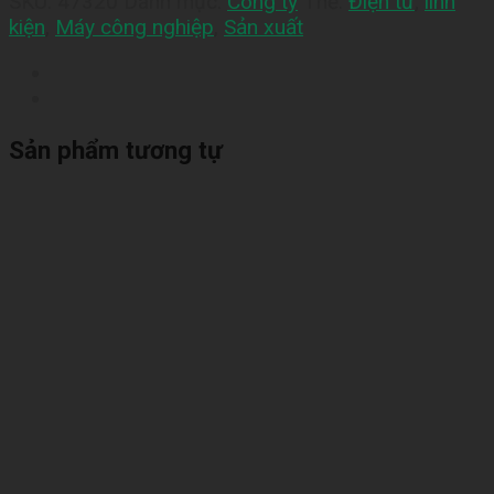
SKU:
47320
Danh mục:
Công ty
Thẻ:
Điện tử
,
linh
kiện
,
Máy công nghiệp
,
Sản xuất
Sản phẩm tương tự