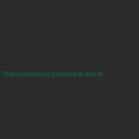
Theme wordpress bán linh kiện điện tử
999,000
₫