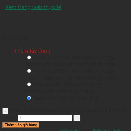
Xem trang web thực tế
999,000
₫
Thêm tùy chọn
Hosting 1GB + Tên miền + Setup,
hướng dẫn quản trị
1500000 ₫
/ năm
Hosting 2GB + Tên miền + Setup,
hướng dẫn quản trị
1800000 ₫
/ năm
Chỉ website, không sử dụng
hosting+tên miền
0 ₫
/ năm
Bảo hành trọn đời web
0 ₫
Theme WordPress công ty sản xuất linh kiện số
lượng
Thêm vào giỏ hàng