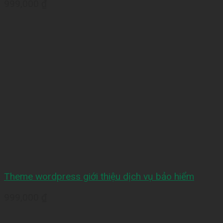
999,000
₫
Theme wordpress giới thiệu dịch vụ bảo hiểm
999,000
₫