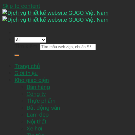
Skip to content
Tìm kiếm:
Trang chủ
Giới thiệu
Kho giao diện
Bán hàng
Công ty
Thực phẩm
Bất động sản
Làm đẹp
Nội thất
Xe hơi