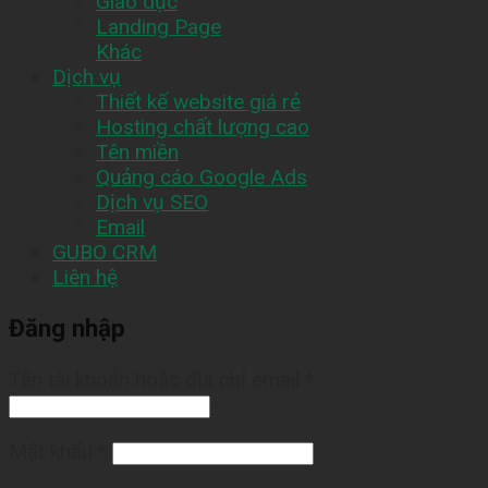
Giáo dục
Landing Page
Khác
Dịch vụ
Thiết kế website giá rẻ
Hosting chất lượng cao
Tên miền
Quảng cáo Google Ads
Dịch vụ SEO
Email
GUBO CRM
Liên hệ
Đăng nhập
Tên tài khoản hoặc địa chỉ email
*
Mật khẩu
*