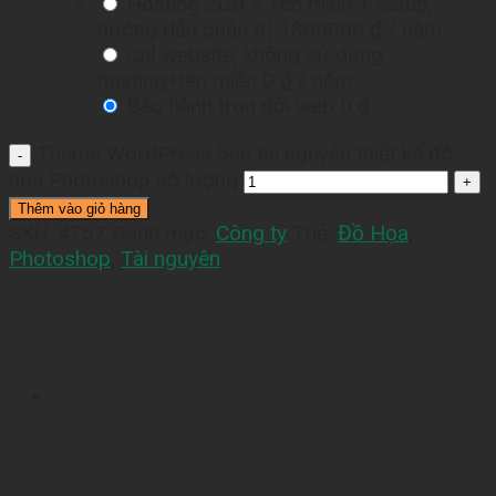
Hosting 2GB + Tên miền + Setup,
hướng dẫn quản trị
1800000 ₫
/ năm
Chỉ website, không sử dụng
hosting+tên miền
0 ₫
/ năm
Bảo hành trọn đời web
0 ₫
Theme WordPress bán tài nguyên thiết kế đồ
họa Photoshop số lượng
Thêm vào giỏ hàng
SKU:
4757
Danh mục:
Công ty
Thẻ:
Đồ Họa
,
Photoshop
,
Tài nguyên