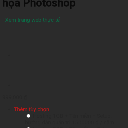
họa Photoshop
Xem trang web thực tế
999,000
₫
Thêm tùy chọn
Hosting 1GB + Tên miền + Setup,
hướng dẫn quản trị
1500000 ₫
/ năm