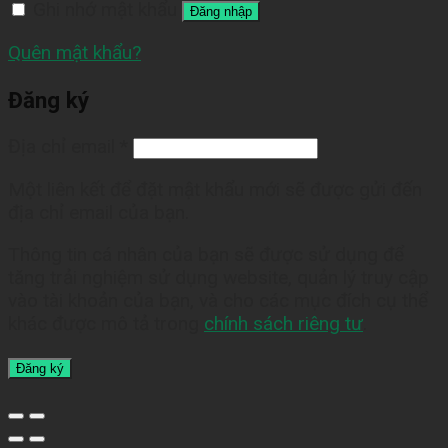
Ghi nhớ mật khẩu
Đăng nhập
Quên mật khẩu?
Đăng ký
Địa chỉ email
*
Một liên kết để đặt mật khẩu mới sẽ được gửi đến
địa chỉ email của bạn.
Thông tin cá nhân của bạn sẽ được sử dụng để
tăng trải nghiệm sử dụng website, quản lý truy cập
vào tài khoản của bạn, và cho các mục đích cụ thể
khác được mô tả trong
chính sách riêng tư
.
Đăng ký