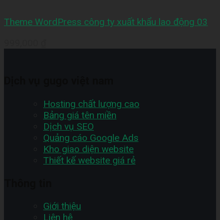
Theme WordPress công ty xuất khẩu lao động 03
999,000
₫
Dịch vụ gugo việt nam
Hosting chất lượng cao
Bảng giá tên miền
Dịch vụ SEO
Quảng cáo Google Ads
Kho giao diện website
Thiết kế website giá rẻ
Thông tin
Giới thiệu
Liên hệ