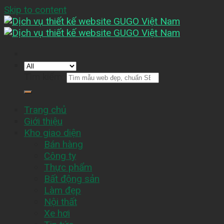
Skip to content
Tìm kiếm:
Trang chủ
Giới thiệu
Kho giao diện
Bán hàng
Công ty
Thực phẩm
Bất động sản
Làm đẹp
Nội thất
Xe hơi