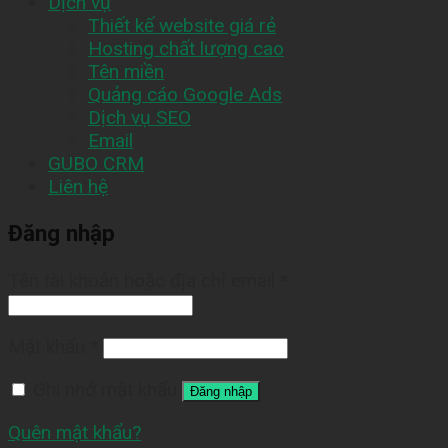
Dịch vụ
Thiết kế website giá rẻ
Hosting chất lượng cao
Tên miền
Quảng cáo Google Ads
Dịch vụ SEO
Email
GUBO CRM
Liên hệ
Đăng nhập
Tên tài khoản hoặc địa chỉ email
*
Mật khẩu
*
Ghi nhớ mật khẩu
Đăng nhập
Quên mật khẩu?