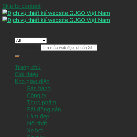
Skip to content
Tìm kiếm:
Trang chủ
Giới thiệu
Kho giao diện
Bán hàng
Công ty
Thực phẩm
Bất động sản
Làm đẹp
Nội thất
Xe hơi