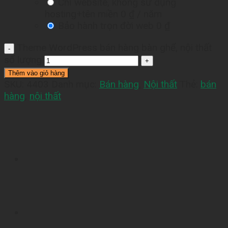
Chỉ website, không sử dụng
hosting+tên miền
0 ₫
/ năm
Bảo hành trọn đời web
0 ₫
Theme WordPress bán hàng bàn ghế, nội thất
số lượng
Thêm vào giỏ hàng
SKU:
4403
Danh mục:
Bán hàng
,
Nội thất
Thẻ:
bán
hàng
,
nội thất