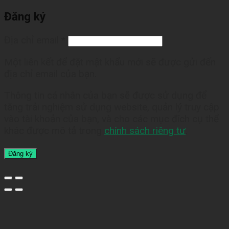
Đăng ký
Địa chỉ email
*
Một liên kết để đặt mật khẩu mới sẽ được gửi đến
địa chỉ email của bạn.
Thông tin cá nhân của bạn sẽ được sử dụng để
tăng trải nghiệm sử dụng website, quản lý truy cập
vào tài khoản của bạn, và cho các mục đích cụ thể
khác được mô tả trong
chính sách riêng tư
.
Đăng ký