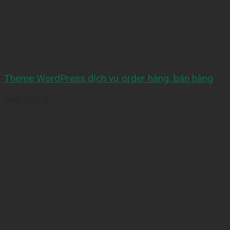
Theme WordPress dịch vụ order hàng, bán hàng
999,000
₫