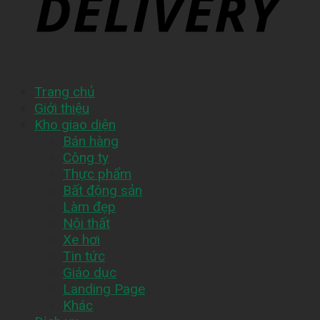
Trang chủ
Giới thiệu
Kho giao diện
Bán hàng
Công ty
Thực phẩm
Bất động sản
Làm đẹp
Nội thất
Xe hơi
Tin tức
Giáo dục
Landing Page
Khác