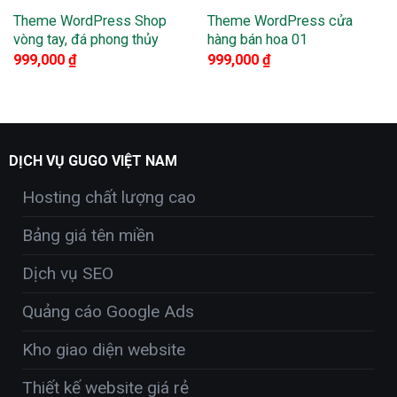
Theme WordPress Shop
Theme WordPress cửa
vòng tay, đá phong thủy
hàng bán hoa 01
999,000
₫
999,000
₫
DỊCH VỤ GUGO VIỆT NAM
Hosting chất lượng cao
Bảng giá tên miền
Dịch vụ SEO
Quảng cáo Google Ads
Kho giao diện website
Thiết kế website giá rẻ