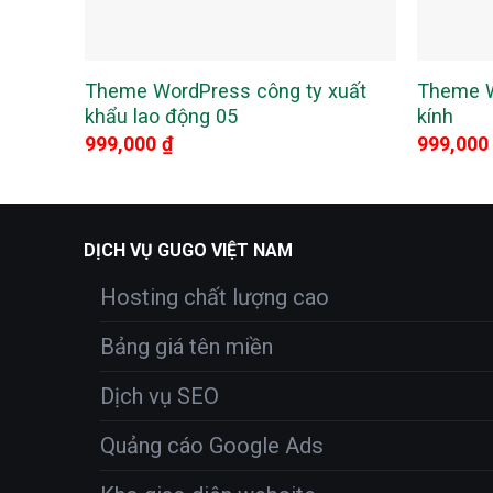
Theme WordPress công ty xuất
Theme W
khẩu lao động 05
kính
999,000
₫
999,00
DỊCH VỤ GUGO VIỆT NAM
Hosting chất lượng cao
Bảng giá tên miền
Dịch vụ SEO
Quảng cáo Google Ads