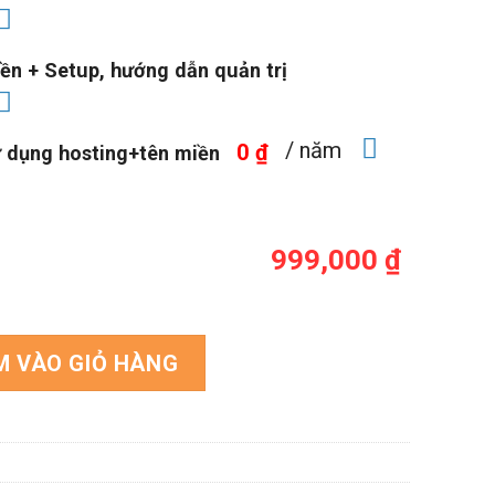
ền + Setup, hướng dẫn quản trị
/ năm
0 ₫
ử dụng hosting+tên miền
999,000 ₫
 nghệ 02 số lượng
M VÀO GIỎ HÀNG