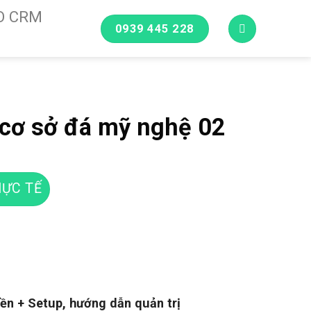
O CRM
0939 445 228
cơ sở đá mỹ nghệ 02
ỰC TẾ
ền + Setup, hướng dẫn quản trị