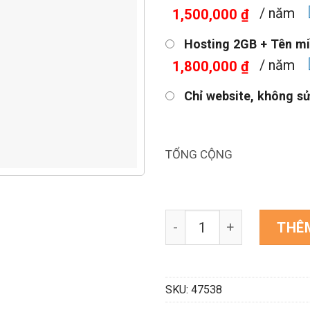
/ năm
1,500,000 ₫
Hosting 2GB + Tên mi
/ năm
1,800,000 ₫
Chỉ website, không s
TỔNG CỘNG
Mẫu website cơ sở đá mỹ
THÊ
SKU:
47538