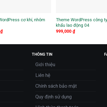
ordPress cơ khí, nhôm
Theme WordPress công ty
khẩu lao động 04
0
₫
999,000
₫
THÔNG TIN
F
Giới thiệu
Liên hệ
Chính sách bảo mật
Quy định sử dụng