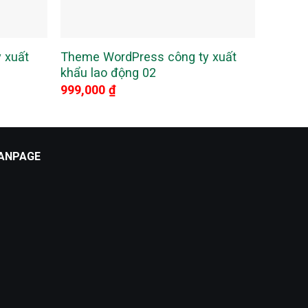
 xuất
Theme WordPress công ty xuất
Theme 
khẩu lao động 02
vụ bảo
999,000
₫
999,0
ANPAGE