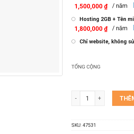
/ năm
1,500,000 ₫
Hosting 2GB + Tên mi
/ năm
1,800,000 ₫
Chỉ website, không s
TỔNG CỘNG
Mẫu website bán đồ công
THÊ
SKU:
47531