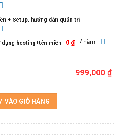
ền + Setup, hướng dẫn quản trị
/ năm
0 ₫
ử dụng hosting+tên miền
999,000 ₫
 nghệ 06 số lượng
M VÀO GIỎ HÀNG