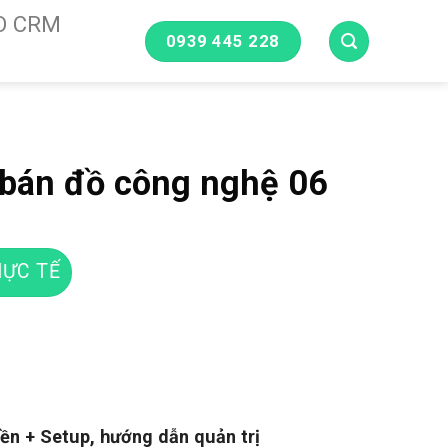
O CRM
0939 445 228
bán đồ công nghệ 06
ỰC TẾ
ền + Setup, hướng dẫn quản trị