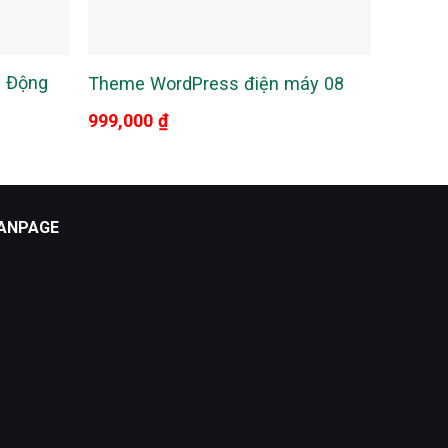
i Động
Theme 
Theme WordPress điện máy 08
đồ côn
999,000
₫
999,0
ANPAGE