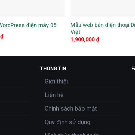
Mẫu web bán điện thoại D
ordPress điện máy 05
Việt
0
₫
1,900,000
₫
THÔNG TIN
F
Giới thiệu
Liên hệ
Chính sách bảo mật
Quy định sử dụng