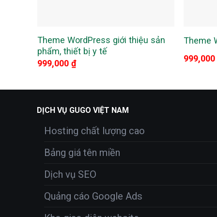
Theme WordPress giới thiệu sản
Theme W
phẩm, thiết bị y tế
999,00
999,000
₫
DỊCH VỤ GUGO VIỆT NAM
Hosting chất lượng cao
Bảng giá tên miền
Dịch vụ SEO
Quảng cáo Google Ads